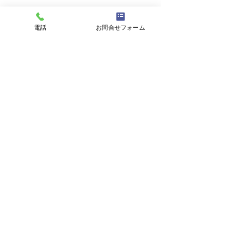
電話
お問合せフォーム
コメント
わかっているな～
インフルエンサ
コメントを追加…
ＡＯＩ
東京都中央区の
〒104-0061 東京都中央区銀座2-11-9 三和
産工ビル1階
​電話番号：03-3541-1819