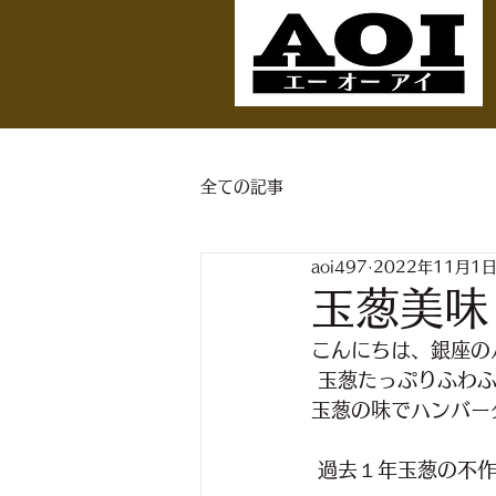
全ての記事
aoi497
2022年11月1
玉葱美味
こんにちは、銀座のハ
 玉葱たっぷりふわ
玉葱の味でハンバー
 過去１年玉葱の不