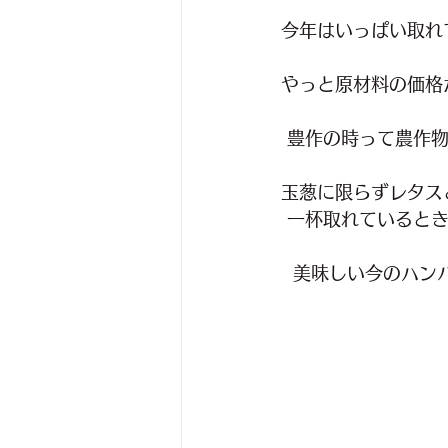
今年はいっぱい取れ
やっと原材料の価格
 豊作の時って農作
玉葱に限らずレタス
 一杯取れていると
  美味しい今のハ